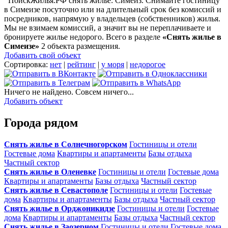
ПоискЖилья.РФ снять жилье: Симеиз. Снимайте гостиницу
в Симеизе посуточно или на длительный срок без комиссий и
посредников, напрямую у владельцев (собственников) жилья.
Мы не взимаем комиссий, а значит вы не переплачиваете и
бронируете жилье недорого. Всего в разделе
«Снять жилье в
Симеизе»
2 объекта размещения
.
Добавить свой объект
Сортировка:
нет
|
рейтинг
|
у моря
|
недорогое
Ничего не найдено. Совсем ничего...
Добавить объект
Города рядом
Снять жилье в Солнечногорском
Гостиницы и отели
Гостевые дома
Квартиры и апартаменты
Базы отдыха
Частный сектор
Снять жилье в Оленевке
Гостиницы и отели
Гостевые дома
Квартиры и апартаменты
Базы отдыха
Частный сектор
Снять жилье в Севастополе
Гостиницы и отели
Гостевые
дома
Квартиры и апартаменты
Базы отдыха
Частный сектор
Снять жилье в Орджоникидзе
Гостиницы и отели
Гостевые
дома
Квартиры и апартаменты
Базы отдыха
Частный сектор
Снять жилье в Заозерном
Гостиницы и отели
Гостевые дома