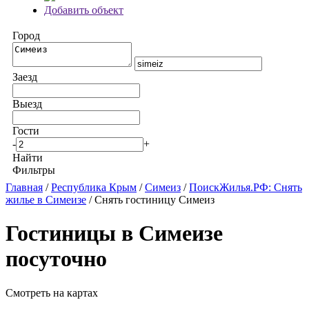
Добавить объект
Город
Заезд
Выезд
Гости
-
+
Найти
Фильтры
Главная
/
Республика Крым
/
Симеиз
/
ПоискЖилья.РФ: Снять
жилье в Симеизе
/ Снять гостиницу Симеиз
Гостиницы в Симеизе
посуточно
Смотреть на картах